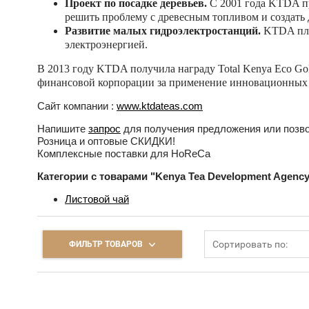
Проект по посадке деревьев.
С 2001 года KTDA пр
решить проблему с древесным топливом и создать
Развитие малых гидроэлектростанций.
KTDA пла
электроэнергией.
В 2013 году KTDA получила награду Total Kenya Eco Gold
финансовой корпорации за применение инновационных р
Сайт компании :
www.ktdateas.com
Напишите
запрос
для получения предложения или позв
Розница и оптовые СКИДКИ!
Комплексные поставки для HoReCa
Категории с товарами "Kenya Tea Development Agency 
Листовой чай
Сортировать по:
ФИЛЬТР ТОВАРОВ