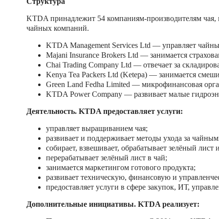
Структура
KTDA принадлежит 54 компаниям-производителям чая, 
чайных компаний.
KTDA Management Services Ltd — управляет чайн
Majani Insurance Brokers Ltd — занимается страхов
Chai Trading Company Ltd — отвечает за складиро
Kenya Tea Packers Ltd (Ketepa) — занимается смеш
Green Land Fedha Limited — микрофинансовая орг
KTDA Power Company — развивает малые гидроэне
Деятельность.
KTDA предоставляет услуги:
управляет выращиванием чая;
развивает и поддерживает методы ухода за чайным
собирает, взвешивает, обрабатывает зелёный лист 
перерабатывает зелёный лист в чай;
занимается маркетингом готового продукта;
развивает техническую, финансовую и управленче
предоставляет услуги в сфере закупок, ИТ, управл
Дополнительные инициативы.
KTDA реализует: