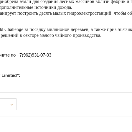
иобрела земли для создания лесных массивов вблизи фабрик и п
 дополнительные источники дохода.
нирует построить десять малых гидроэлектростанций, чтобы о
 Challenge за посадку миллионов деревьев, а также приз Sustain
ешений в секторе малого чайного производства.
оните по
+7(962)931-07-03
Limited":