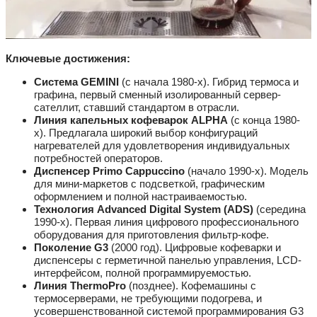
Ключевые достижения:
Система GEMINI
(с начала 1980-х). Гибрид термоса и
графина, первый сменный изолированный сервер-
сателлит, ставший стандартом в отрасли.
Линия капельных кофеварок ALPHA
(с конца 1980-
х). Предлагала широкий выбор конфигураций
нагревателей для удовлетворения индивидуальных
потребностей операторов.
Диспенсер Primo Cappuccino
(начало 1990-х). Модель
для мини-маркетов с подсветкой, графическим
оформлением и полной настраиваемостью.
Технология Advanced Digital System (ADS)
(середина
1990-х). Первая линия цифрового профессионального
оборудования для приготовления фильтр-кофе.
Поколение G3
(2000 год). Цифровые кофеварки и
диспенсеры с герметичной панелью управления, LCD-
интерфейсом, полной программируемостью.
Линия ThermoPro
(позднее). Кофемашины с
термосерверами, не требующими подогрева, и
усовершенствованной системой программирования G3