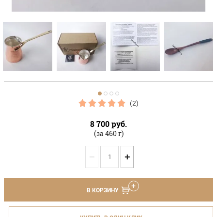
(2)
8 700
руб.
(за 460 г)
−
+
В КОРЗИНУ