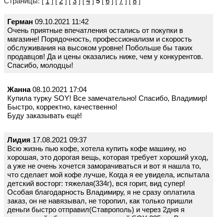
Страницы: [
1
] [
2
] [
3
] [
4
]
5
[
6
] [
7
] [
8
]
Герман
09.10.2021 11:42
Очень приятные впечатления остались от покупки в
магазине! Порядочность, профессионализм и скорость
обслуживания на высоком уровне! Побольше бы таких
продавцов! Да и цены оказались ниже, чем у конкурентов.
Спасибо, молодцы!
Жанна
08.10.2021 17:04
Купила турку SOY! Все замечательно! Спасибо, Владимир!
Быстро, корректно, качественно!
Буду заказывать ещё!
Лидия
17.08.2021 09:37
Всю жизнь пью кофе, хотела купить кофе машину, но
хорошая, это дорогая вещь, которая требует хороший уход,
а уже не очень хочется заморачиваться и вот я нашла то,
что сделает мой кофе лучше, Когда я ее увидела, испытала
детский восторг: тяжелая(334г), вся горит, вид супер!
Особая благодарность Владимиру, я не сразу оплатила
заказ, он не навязывал, не торопил, как только пришли
деньги быстро отправил(Ставрополь) и через 2дня я