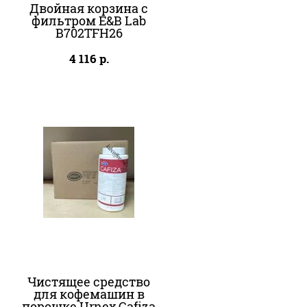
Двойная корзина с
фильтром E&B Lab
B702TFH26
4 116
р.
Чистящее средство
для кофемашин в
порошке Urnex Cafiza