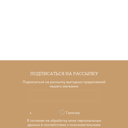
Объем
Объем
Объем
Объем
300
80
250
150
мл
мл
мл
мл
1 540
1 180
1 480
1 240
р.
р.
р.
р.
ПОДПИСАТЬСЯ НА РАССЫЛКУ
Подписаться на рассылку выгодных предложений
нашего магазина
Галочка
Я согласен на обработку моих персональных
данных в соответствии с пользовательским