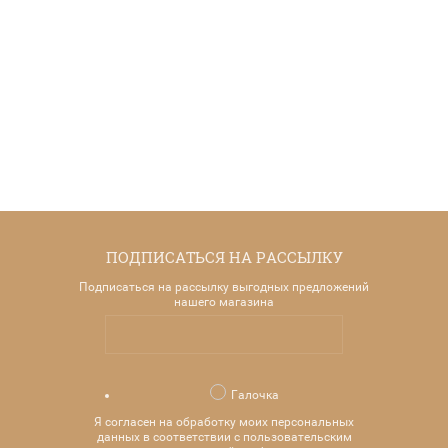
Объем
Объем
Объем
Объем
300
200
80
250
мл
мл
мл
мл
1 540
1 440
1 180
1 480
р.
р.
р.
р.
ПОДПИСАТЬСЯ НА РАССЫЛКУ
Подписаться на рассылку выгодных предложений
нашего магазина
Галочка
Я согласен на обработку моих персональных
данных в соответствии с пользовательским