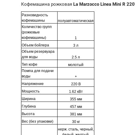
Кофемашина рожковая
La Marzocco Linea Mini R 220
Разновидность
кофемашины
полуавтоматическая
Количество групп
(рожковые
кофемашины)
1
Объем бойлера
3 л
Объем резервуара
для воды
2.5 л
Тип кофе
молотый
Помпа для подачи
воды
+
Напряжение
220 В
Мощность
1.62 кВт
Ширина
355 мм
Глубина
457 мм
Высота
381 мм
Вес (без упаковки)
30 кг
нерж. сталь, черный,
белый, желтый,