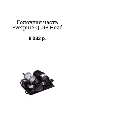
Головная часть
Everpure QL3B Head
8 033
р.