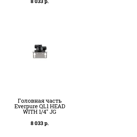
8 033
р.
Головная часть
Everpure QL1 HEAD
WITH 1/4" JG
8 033
р.